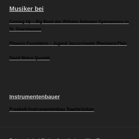
Musiker bei
Coming Up – Big Band des Wilhelm Hofmann Gymnasiums in
St. Goarshausen
Phoenix Foundation – Jugend Jazzorchester Rheinland-Pfalz
David Mehre Quartett
Instrumentenbauer
Freebell-Instrumentenbau Saarbrücken