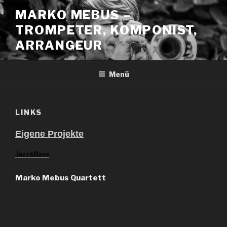
Zum
MARKO MEBUS –
Inhalt
TROMPETER, KOMPONIST,
springen
ARRANGEUR
Menü
LINKS
Eigene Projekte
Jazz&Bass
Marko Mebus Quartett